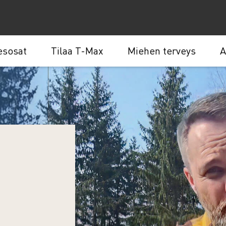
esosat
Tilaa T-Max
Miehen terveys
A