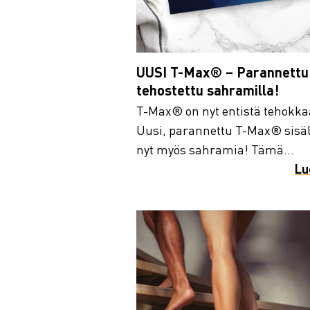
UUSI T-Max® – Parannettu 
tehostettu sahramilla!
T-Max® on nyt entistä tehokk
Uusi, parannettu T-Max® sisä
nyt myös sahramia! Tämä...
Lu