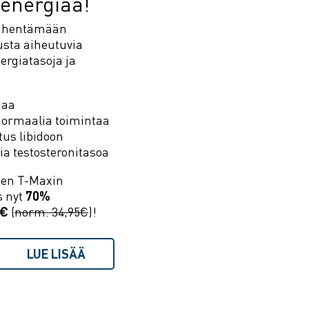
 energiaa!
vähentämään
usta aiheutuvia
ergiatasoja ja
iaa
normaalia toimintaa
tus libidoon
ia testosteronitasoa
en T-Maxin
 nyt
70%
0€
(
norm. 34,95€
)!
LUE LISÄÄ