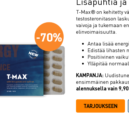
Lisäpuhtia ja
T-Max® on kehitetty 
testosteronitason lask
vaivoja ja tukemaan en
elinvoimaisuutta.
Antaa lisää energ
Edistää lihasten 
Positiivinen vaiku
Ylläpitää normaal
KAMPANJA:
Uudistune
ensimmäinen pakkaus
alennuksella vain 9,9
TARJOUKSEEN