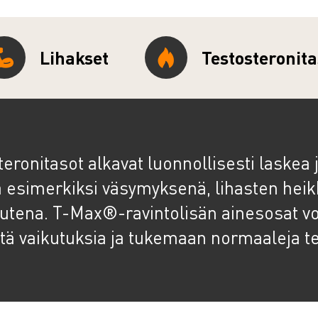
Lihakset
Testosteronit
eronitasot alkavat luonnollisesti laskea 
ä esimerkiksi väsymyksenä, lihasten hei
tena. T-Max®-ravintolisän ainesosat vo
tä vaikutuksia ja tukemaan normaaleja te