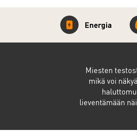
Energia
Miesten testost
mikä voi näky
haluttomuu
lieventämään näi