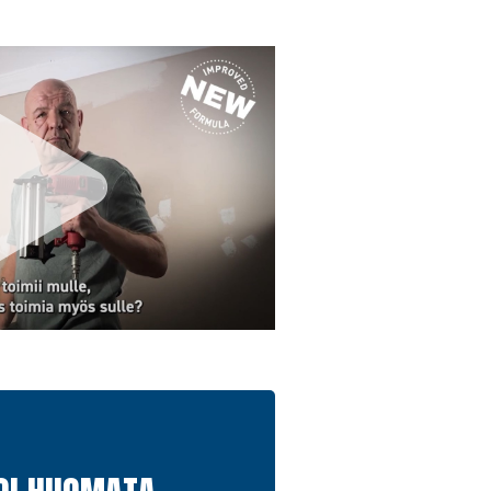
ibidon heikkeneminen.
pumus, ärtyneisyys sekä