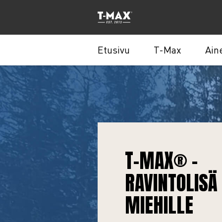
Etusivu
T-Max
Ain
T-MAX® -
RAVINTOLISÄ
MIEHILLE