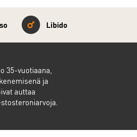
aso
Libido
jo 35-vuotiaana,
kkenemisenä ja
ivat auttaa
stosteroniarvoja.