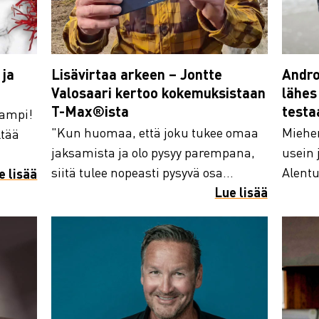
ja
Lisävirtaa arkeen – Jontte
Andro
Valosaari kertoo kokemuksistaan
lähes
T-Max®ista
testa
aampi!
"Kun huomaa, että joku tukee omaa
Miehen
ltää
jaksamista ja olo pysyy parempana,
usein
siitä tulee nopeasti pysyvä osa...
Alentu
e lisää
Lue lisää