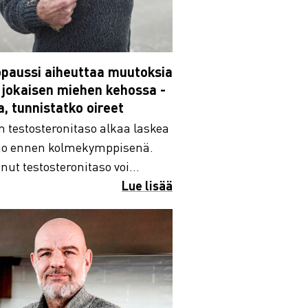
paussi aiheuttaa muutoksia
 jokaisen miehen kehossa -
a, tunnistatko oireet
 testosteronitaso alkaa laskea
 jo ennen kolmekymppisenä.
nut testosteronitaso voi...
Lue lisää