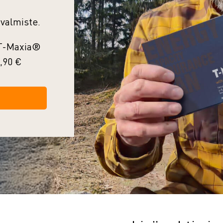
 valmiste.
 T-Maxia®
9,90 €